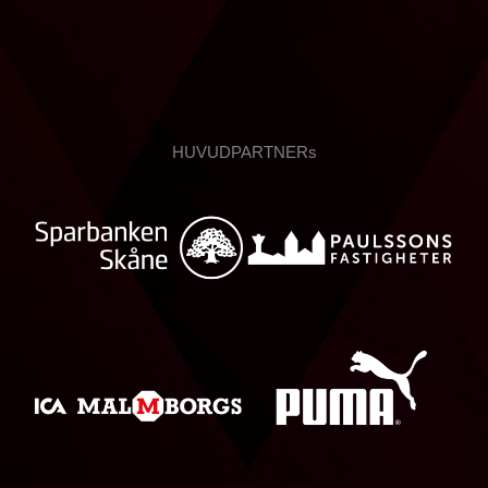
HUVUDPARTNERs