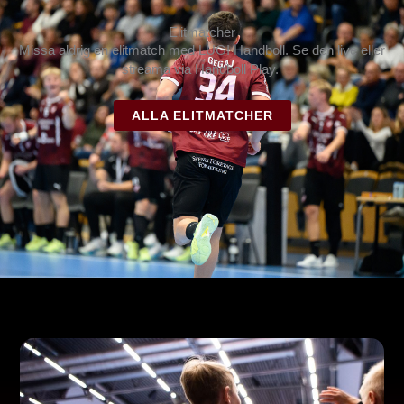
Elitmatcher
Missa aldrig en elitmatch med LUGI Handboll. Se den live eller
streama via Handboll Play.
ALLA ELITMATCHER