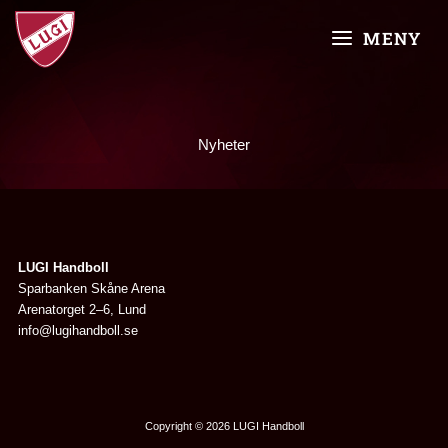
Skip
MAIN
to
MENY
content
MENU
Nyheter
LUGI Handboll
Sparbanken Skåne Arena
Arenatorget 2–6, Lund
info@lugihandboll.se
Copyright © 2026 LUGI Handboll