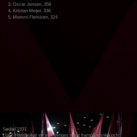
3. Oscar Jensen, 358
4. Kristian Meijer, 336
5. Mommi Flemister, 324
Sedan 1931
LUGI Handboll är en av Sveriges mest framgångsrika och