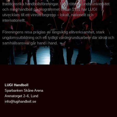
traditionsrika handbollsföreningar. Med rötter i Lunds universitet
och med handboll på programmet sedan 1931 har LUGI
utvecklats till ett vinrött begrepp – lokalt, nationellt och
internationellt.
Föreningens resa präglas av långsiktig elitverksamhet, stark
ungdomsutbildning och ett tydligt värdegrundsarbete där idrott och
samhällsansvar går hand i hand.
LUGI Handboll
Sparbanken Skåne Arena
Arenatorget 2–6, Lund
info@lugihandboll.se