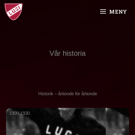
Skip
MAIN
to
MENY
content
MENU
Vår historia
Historik – årtionde för årtionde
1900-1930