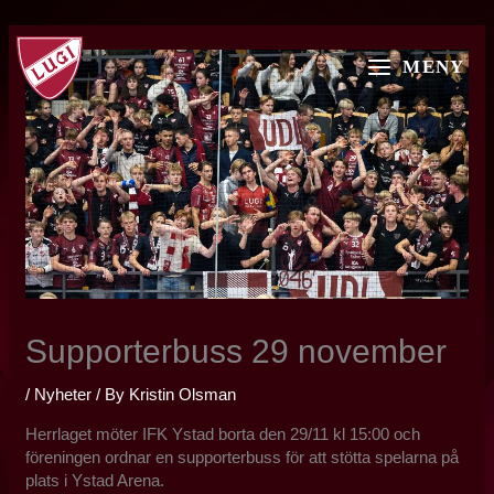
Skip
MAIN
to
MENY
content
MENU
Supporterbuss 29 november
/
Nyheter
/ By
Kristin Olsman
Herrlaget möter IFK Ystad borta den 29/11 kl 15:00 och
föreningen ordnar en supporterbuss för att stötta spelarna på
plats i Ystad Arena.