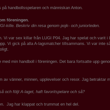
ss på handbollsspelaren och människan Anton.
om föreningen.
UGI-kille. Beskriv din resa genom pojk- och juniorleden.
n. Vi var sex killar från LUGI P04. Jag har spelat och varit
p. Vi gick på alla A-lagsmatcher tillsammans. Vi var inte s
oligt.
tte med min handboll i föreningen. Det bara fortsatte upp gen
rm av vänner, minnen, upplevelser och resor. Jag betraktar mi
 och följt A-laget, haft favoritspelare och så?
ken. Jag har klappat och trummat en hel del.