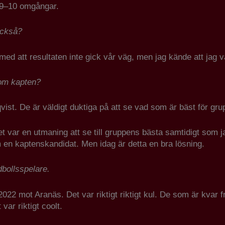
ca 9–10 omgångar.
också?
 med att resultaten inte gick vår väg, men jag kände att jag vä
 som kapten?
vist. De är väldigt duktiga på att se vad som är bäst för gr
 var en utmaning att se till gruppens bästa samtidigt som jag
om en kaptenskandidat. Men idag är detta en bra lösning.
dbollsspelare.
2 mot Aranäs. Det var riktigt riktigt kul. De som är kvar fr
var riktigt coolt.