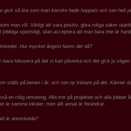
te gick så bra som man kanske hade hoppats och sen helt plöt
r som man vill. Viktigt att vara positiv, göra roliga saker ut
jobbiga sportsligt, utan acceptera att man bara inte är handbo
lutskedet. Hur mycket ångest fanns det då?
ara fokusera på det vi kan påverka och det gick ju vägen ti
 som ställs på benen i år, och sen ny tränare på det. Känner d
så en rolig utmaning. Alla tror på projektet och alla jobbar 
et är samma lokaler, men allt annat är förändrat.
ad är annorlunda?