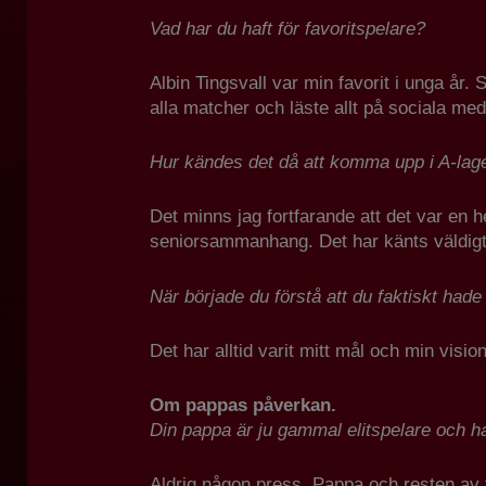
Vad har du haft för favoritspelare?
Albin Tingsvall var min favorit i unga år.
alla matcher och läste allt på sociala med
Hur kändes det då att komma upp i A-laget
Det minns jag fortfarande att det var en 
seniorsammanhang. Det har känts väldigt 
När började du förstå att du faktiskt had
Det har alltid varit mitt mål och min visi
Om pappas påverkan.
Din pappa är ju gammal elitspelare och ha
Aldrig någon press. Pappa och resten av fa