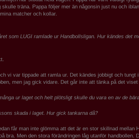
 skulle träna. Pappa följer mer än någonsin just nu och ibl
 mina matcher och kollar.
t året som LUGI ramlade ur Handbollsligan. Hur kändes det m
t.
ch vi var tippade att ramla ur. Det kändes jobbigt och tungt 
bben, men jag gick vidare. Det går inte att tänka på det viset 
 många ur laget och helt plötsligt skulle du vara en av de bär
ssons skada i laget. Hur gick tankarna då?
sedan får man inte glömma att det är en stor skillnad mellan
å bra. Men den stora förändringen låg utanför handbollen. De