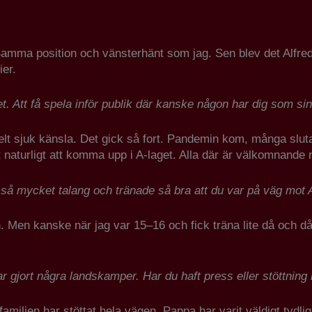
 Samma position och vänsterhänt som jag. Sen blev det Alfred
ier.
. Att få spela inför publik där kanske någon har dig som sin
helt sjuk känsla. Det gick så fort. Pandemin kom, många sluta
naturligt att komma upp i A-laget. Alla där är välkomnande 
e så mycket talang och tränade så bra att du var på väg mot 
on. Men kanske när jag var 15–16 och fick träna lite då och d
r gjort några landskamper. Har du haft press eller stöttning
miljen har stöttat hela vägen. Pappa har varit väldigt tydlig