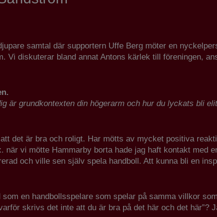
e djupare samtal där supportern Uffe Berg möter en nyckelper
Vi diskuterar bland annat Antons kärlek till föreningen, an
en.
 dig är grundkontexten din högerarm och hur du lyckats bli eli
 att det är bra och roligt. Har mötts av mycket positiva reak
.ex. när vi mötte Hammarby borta hade jag haft kontakt med 
erad och ville sen själv spela handboll. Att kunna bli en insp
ktad som en handbollsspelare som spelar på samma villkor som ö
arför skrivs det inte att du är bra på det här och det här”? J