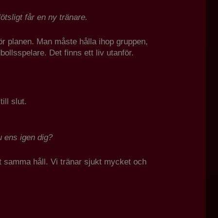
sligt får en ny tränare.
anför planen. Man måste hålla ihop gruppen,
llsspelare. Det finns ett liv utanför.
ll slut.
u ens igen dig?
åt samma håll. Vi tränar sjukt mycket och