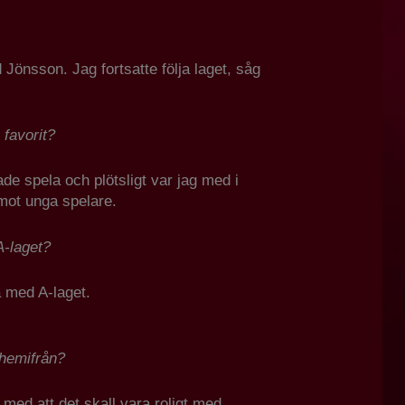
 Jönsson. Jag fortsatte följa laget, såg
 favorit?
de spela och plötsligt var jag med i
mot unga spelare.
A-laget?
å med A-laget.
 hemifrån?
 med att det skall vara roligt med