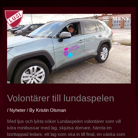
Skip
MAIN
to
MENY
content
MENU
Volontärer till lundaspelen
/
Nyheter
/ By
Kristin Olsman
Med ljus och lykta söker Lundaspelen volontärer som vill
köra minibussar med lag, skjutsa domare, hämta en
borttappad ledare, ett lag som ska in till final, en väska som